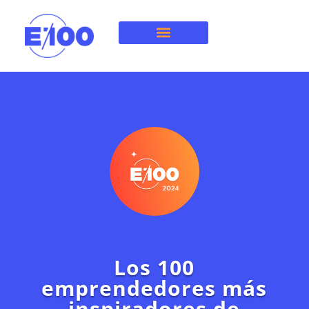
Acerca de E100
Los 100
emprendedores más
inspiradores de